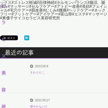
ックス#ストレス軽減#自律神経#ホルモンバランス#腸活、腸
揉み#マッサージ#セルフケアー#アトピー改善#美顔#フェイシ
ャル#毛穴ケアー#肌改善#むくみ#腰痛#ヘッドケアー#ネック
フリー#フットケアー#アイケアー#富山県#エステ#マッサージ
#東優子サイコセラピス美容研究所
最近の記事
2023.05.9
すわりだこ
2022.05.27
華やかなバラ