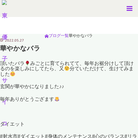
ブログ一覧
華やかなバラ
ホーム
2022.05.27
華やかなバラ
頂いたバラ
みごとに育てられてて、毎年お裾分けして頂け
るのを楽しみにしてたら、又
分ていただけて、生けてみま
した
玄関が華やかになりました♪♪
毎年ありがとうござます
ダイエット
#射水市#ダイエット#身体のメンテナンス#心のバランス#リラ